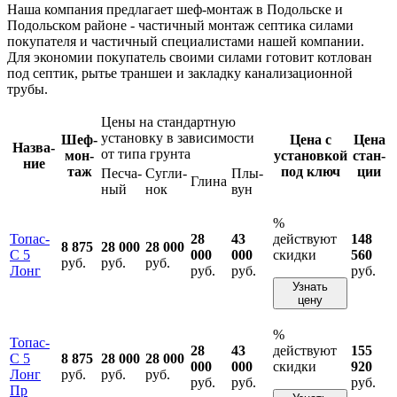
Наша компания предлагает шеф-монтаж в Подольске и
Подольском районе - частичный монтаж септика силами
покупателя и частичный специалистами нашей компании.
Для экономии покупатель своими силами готовит котлован
под септик, рытье траншеи и закладку канализационной
трубы.
Цены на стандартную
установку в зависимости
Шеф-
Цена с
Цена
Назва­
от типа грунта
мон­
устано­вкой
стан­
ние
таж
под ключ
ции
Песча­
Сугли­
Плы­
Глина
ный
нок
вун
%
Топас-
28
43
действуют
148
8 875
28 000
28 000
С 5
000
000
скидки
560
руб.
руб.
руб.
Лонг
руб.
руб.
руб.
Узнать
цену
%
Топас-
28
43
действуют
155
С 5
8 875
28 000
28 000
000
000
скидки
920
Лонг
руб.
руб.
руб.
руб.
руб.
руб.
Пр