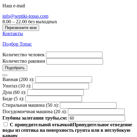
Наш e-mail
info@septiki-topas.com
8.00 – 22.00 без выходных
Перезвоните мне
Контакты
Подбор Топас
Количество человек
Количество раковин
Подобрать
Ванная (200 л):
Унитаз (10 л):
Душ (60 л):
Биде (5 л):
Стиральная машина (50 л):
Посудомоечная машина (20 л):
Глубина залегания трубы,см:
С принудительной откачкой
Принудительное отведение
воды из септика на поверхность грунта или в неглубокую
канаву