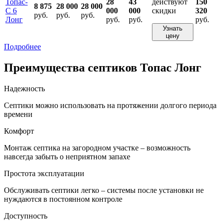
Топас-
28
43
действуют
150
8 875
28 000
28 000
С 6
000
000
скидки
320
руб.
руб.
руб.
Лонг
руб.
руб.
руб.
Узнать
цену
Подробнее
Преимущества септиков Топас Лонг
Надежность
Септики можно использовать на протяжении долгого периода
времени
Комфорт
Монтаж септика на загородном участке – возможность
навсегда забыть о неприятном запахе
Простота эксплуатации
Обслуживать септики легко – системы после установки не
нуждаются в постоянном контроле
Доступность